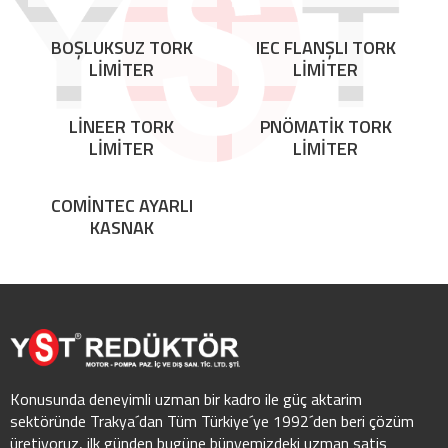
BOŞLUKSUZ TORK
IEC FLANŞLI TORK
LİMİTER
LİMİTER
LİNEER TORK
PNÖMATİK TORK
LİMİTER
LİMİTER
COMİNTEC AYARLI
KASNAK
Konusunda deneyimli uzman bir kadro ile güç aktarim
sektöründe Trakya´dan Tüm Türkiye´ye 1992´den beri çözüm
üretiyoruz, ilk günden bugüne bünyemizdeki uzman satis