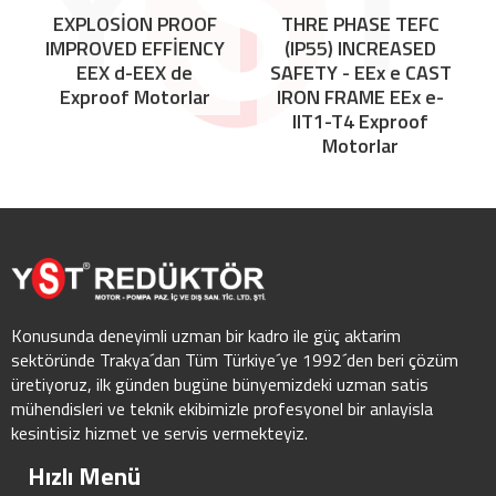
EXPLOSİON PROOF
THRE PHASE TEFC
IMPROVED EFFİENCY
(IP55) INCREASED
EEX d-EEX de
SAFETY - EEx e CAST
Exproof Motorlar
IRON FRAME EEx e-
IIT1-T4 Exproof
Motorlar
Konusunda deneyimli uzman bir kadro ile güç aktarim
sektöründe Trakya´dan Tüm Türkiye´ye 1992´den beri çözüm
üretiyoruz, ilk günden bugüne bünyemizdeki uzman satis
mühendisleri ve teknik ekibimizle profesyonel bir anlayisla
kesintisiz hizmet ve servis vermekteyiz.
Hızlı Menü