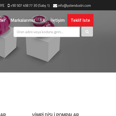
İYE
+90 507 458 77 30 (Satış 1)
info@ystendustri.com
ler
Markalarımız
İ.K
İletişim
Teklif Iste
LAR
VİMPİ DİŞLİ POMPALAR