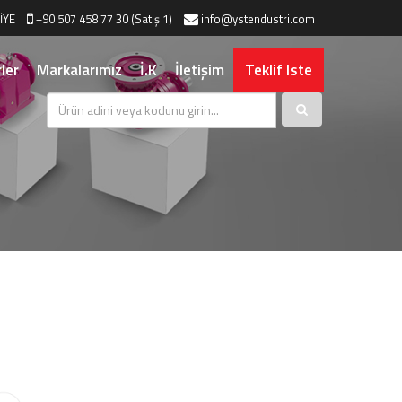
İYE
+90 507 458 77 30 (Satış 1)
info@ystendustri.com
ler
Markalarımız
İ.K
İletişim
Teklif Iste