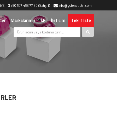
İYE
+90 507 458 77 30 (Satış 1)
info@ystendustri.com
ler
Markalarımız
İ.K
İletişim
Teklif Iste
ÖRLER