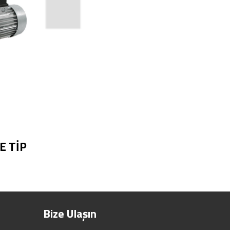
E TİP
Bize Ulaşın