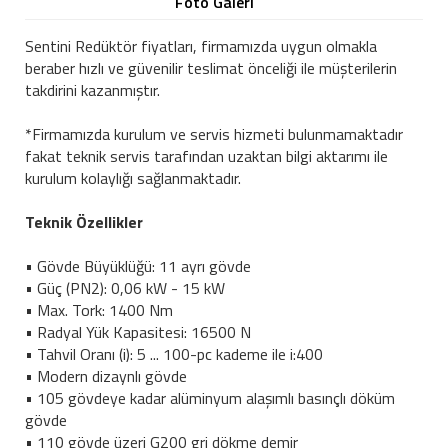
Foto Galeri
Sentini Redüktör fiyatları, firmamızda uygun olmakla
beraber hızlı ve güvenilir teslimat önceliği ile müşterilerin
takdirini kazanmıştır.
*Firmamızda kurulum ve servis hizmeti bulunmamaktadır
fakat teknik servis tarafından uzaktan bilgi aktarımı ile
kurulum kolaylığı sağlanmaktadır.
Teknik Özellikler
• Gövde Büyüklüğü: 11 ayrı gövde
• Güç (PN2): 0,06 kW - 15 kW
• Max. Tork: 1400 Nm
• Radyal Yük Kapasitesi: 16500 N
• Tahvil Oranı (i): 5 ... 100-pc kademe ile i:400
• Modern dizaynlı gövde
• 105 gövdeye kadar alüminyum alaşımlı basınçlı döküm
gövde
• 110 gövde üzeri G200 gri dökme demir