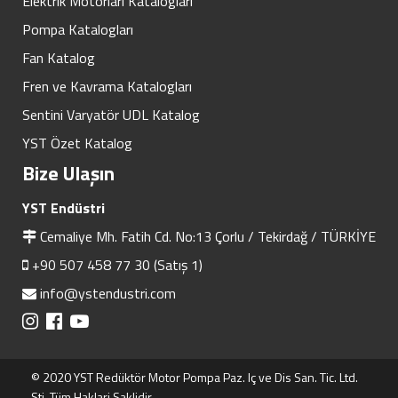
Elektrik Motorları Katalogları
Pompa Katalogları
Fan Katalog
Fren ve Kavrama Katalogları
Sentini Varyatör UDL Katalog
YST Özet Katalog
Bize Ulaşın
YST Endüstri
Cemaliye Mh. Fatih Cd. No:13 Çorlu / Tekirdağ / TÜRKİYE
+90 507 458 77 30 (Satış 1)
info@ystendustri.com
© 2020 YST Redüktör Motor Pompa Paz. Iç ve Dis San. Tic. Ltd.
Sti. Tüm Haklari Saklidir.