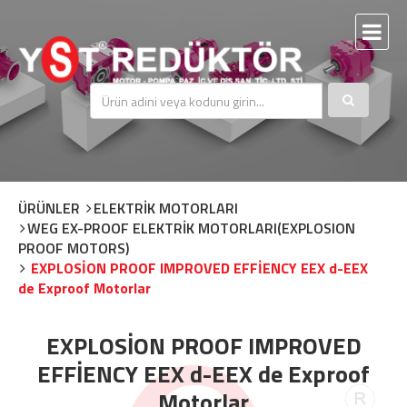
ÜRÜNLER
ELEKTRİK MOTORLARI
WEG EX-PROOF ELEKTRİK MOTORLARI(EXPLOSION
PROOF MOTORS)
EXPLOSİON PROOF IMPROVED EFFİENCY EEX d-EEX
de Exproof Motorlar
EXPLOSİON PROOF IMPROVED
EFFİENCY EEX d-EEX de Exproof
Motorlar