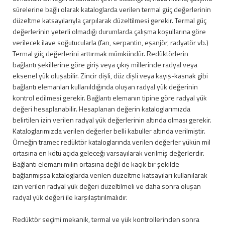
sürelerine bağlı olarak kataloglarda verilen termal güç değerlerinin
düzeltme katsayılarıyla çarpılarak düzeltilmesi gerekir. Termal güç
değerlerinin yeterli olmadığı durumlarda çalışma koşullarına göre
verilecek ilave soğutucularla (fan, serpantin, eşanjör, radyatör vb.)
Termal güç değerlerini arttırmak mümkündür. Redüktörlerin
bağlantı şekillerine göre giriş veya çıkış millerinde radyal veya
eksenel yük oluşabilir. Zincir dişli, düz dişli veya kayış-kasnak gibi
bağlantı elemanları kullanıldığında oluşan radyal yük değerinin
kontrol edilmesi gerekir. Bağlantı elemanın tipine göre radyal yük
değeri hesaplanabilir. Hesaplanan değerin kataloglarımızda
belirtilen izin verilen radyal yük değerlerinin altında olması gerekir.
Kataloglarımızda verilen değerler belli kabuller altında verilmiştir.
Örneğin tramec redüktör kataloglarında verilen değerler yükün mil
ortasına en kötü açıda geleceği varsayılarak verilmiş değerlerdir.
Bağlantı elemanı milin ortasına değil de kaçık bir şekilde
bağlanmışsa kataloglarda verilen düzeltme katsayıları kullanılarak
izin verilen radyal yük değeri düzeltilmeli ve daha sonra oluşan
radyal yük değeri ile karşılaştırılmalıdır.
Redüktör seçimi mekanik, termal ve yük kontrollerinden sonra