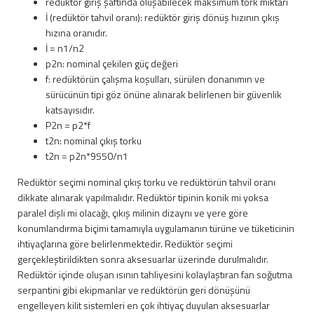
redüktör giriş şaftında oluşabilecek maksimum tork miktarı
İ (redüktör tahvil oranı): redüktör giriş dönüş hızının çıkış
hızına oranıdır.
İ = n1/n2
p2n: nominal çekilen güç değeri
f: redüktörün çalışma koşulları, sürülen donanımın ve
sürücünün tipi göz önüne alınarak belirlenen bir güvenlik
katsayısıdır.
P2n = p2*f
t2n: nominal çıkış torku
t2n = p2n*9550/n1
Redüktör seçimi nominal çıkış torku ve redüktörün tahvil oranı
dikkate alınarak yapılmalıdır. Redüktör tipinin konik mi yoksa
paralel dişli mi olacağı, çıkış milinin dizaynı ve yere göre
konumlandırma biçimi tamamıyla uygulamanın türüne ve tüketicinin
ihtiyaçlarına göre belirlenmektedir. Redüktör seçimi
gerçekleştirildikten sonra aksesuarlar üzerinde durulmalıdır.
Redüktör içinde oluşan ısının tahliyesini kolaylaştıran fan soğutma
serpantini gibi ekipmanlar ve redüktörün geri dönüşünü
engelleyen kilit sistemleri en çok ihtiyaç duyulan aksesuarlar