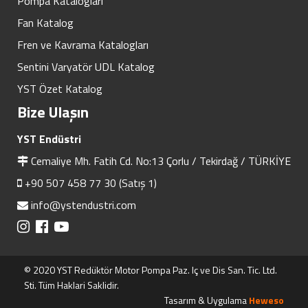
Pompa Katalogları
Fan Katalog
Fren ve Kavrama Katalogları
Sentini Varyatör UDL Katalog
YST Özet Katalog
Bize Ulaşın
YST Endüstri
Cemaliye Mh. Fatih Cd. No:13 Çorlu / Tekirdağ / TÜRKİYE
+90 507 458 77 30 (Satış 1)
info@ystendustri.com
© 2020 YST Redüktör Motor Pompa Paz. Iç ve Dis San. Tic. Ltd.
Sti. Tüm Haklari Saklidir.
Tasarım & Uygulama
Heweso