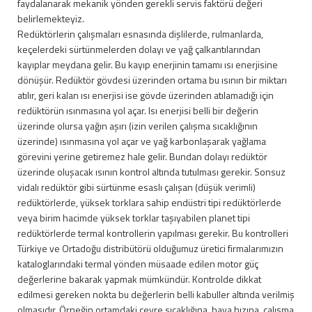
faydalanarak mekanik yönden gerekli servis faktörü değeri
belirlemekteyiz.
Redüktörlerin çalışmaları esnasında dişlilerde, rulmanlarda,
keçelerdeki sürtünmelerden dolayı ve yağ çalkantılarından
kayıplar meydana gelir. Bu kayıp enerjinin tamamı ısı enerjisine
dönüşür. Redüktör gövdesi üzerinden ortama bu ısının bir miktarı
atılır, geri kalan ısı enerjisi ise gövde üzerinden atılamadığı için
redüktörün ısınmasına yol açar. Isı enerjisi belli bir değerin
üzerinde olursa yağın aşırı (izin verilen çalışma sıcaklığının
üzerinde) ısınmasına yol açar ve yağ karbonlaşarak yağlama
görevini yerine getiremez hale gelir. Bundan dolayı redüktör
üzerinde oluşacak ısının kontrol altında tutulması gerekir. Sonsuz
vidalı redüktör gibi sürtünme esaslı çalışan (düşük verimli)
redüktörlerde, yüksek torklara sahip endüstri tipi redüktörlerde
veya birim hacimde yüksek torklar taşıyabilen planet tipi
redüktörlerde termal kontrollerin yapılması gerekir. Bu kontrolleri
Türkiye ve Ortadoğu distribütörü olduğumuz üretici firmalarımızın
kataloglarındaki termal yönden müsaade edilen motor güç
değerlerine bakarak yapmak mümkündür. Kontrolde dikkat
edilmesi gereken nokta bu değerlerin belli kabuller altında verilmiş
olmasıdır. Örneğin ortamdaki çevre sıcaklığına, hava hızına, çalışma