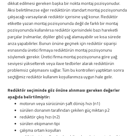
dikkat edilmesi gereken başka bir nokta montaj pozisyonudur.
Aksi belirtilmezse eğer redüktörün standart montaj pozisyonunda
çalışacağı varsayılarak redüktör içerisine yağ konur. Redüktör
etikette yazan montaj pozisyonunda değil de farklı bir montaj
pozisyonunda kullanılırsa redüktör içerisindeki bazı hareketli
parçalar (rulmanlar, dişliler gibi) yağ alamayabilir ve kısa sürede
arıza yapabilirler. Bunun önüne geçmek için redüktör siparişi
esnasında üretici firmaya redüktörün montaj pozisyonunu
söylemek gerekir. Üretici firma montaj pozisyonuna göre yağ
seviyesi yükselterek veya ilave tedbirler alarak redüktörün
problemsiz çalışmasını sağlar. Tüm bu kontrolleri yaptıktan sonra
seçtiğimiz redüktör kullanım koşullarımıza uygun hale gelir.
Redüktör seçiminde göz önüne alınması gereken değerler
aşağıda belirtilmiştir:
motorun veya sürücünün şaft dönüş hızı (n1)
sürülen donanım tarafından çekilen güç miktarı p2
redüktör çıkış hızı (n2)
sürülen ekipmanın tipi
çalışma ortam koşulları