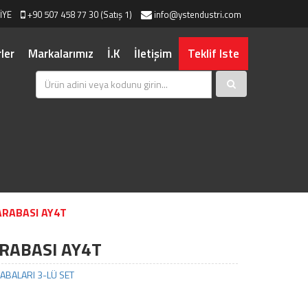
İYE
+90 507 458 77 30 (Satış 1)
info@ystendustri.com
ler
Markalarımız
İ.K
İletişim
Teklif Iste
ARABASI AY4T
RABASI AY4T
ABALARI 3-LÜ SET