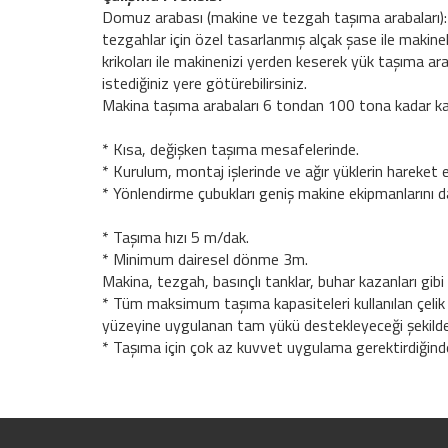
Domuz arabası (makine ve tezgah taşıma arabaları): Ağ
tezgahlar için özel tasarlanmış alçak şase ile makin
krikoları ile makinenizi yerden keserek yük taşıma a
istediğiniz yere götürebilirsiniz.
Makina taşıma arabaları 6 tondan 100 tona kadar kapas
* Kısa, değişken taşıma mesafelerinde.
* Kurulum, montaj işlerinde ve ağır yüklerin hareket e
* Yönlendirme çubukları geniş makine ekipmanlarını d
* Taşıma hızı 5 m/dak.
* Minimum dairesel dönme 3m.
Makina, tezgah, basınçlı tanklar, buhar kazanları gibi b
* Tüm maksimum taşıma kapasiteleri kullanılan çelik
yüzeyine uygulanan tam yükü destekleyeceği şekilde
* Taşıma için çok az kuvvet uygulama gerektirdiğinden