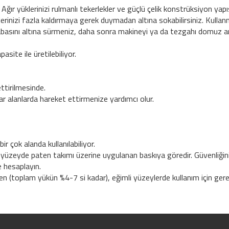
ır yüklerinizi rulmanlı tekerlekler ve güçlü çelik konstrüksiyon yapıs
elerinizi fazla kaldırmaya gerek duymadan altına sokabilirsiniz. Kul
rabasını altına sürmeniz, daha sonra makineyi ya da tezgahı domuz ar
ite ile üretilebiliyor.
ttirilmesinde.
ar alanlarda hareket ettirmenize yardımcı olur.
ir çok alanda kullanılabiliyor.
 yüzeyde paten takımı üzerine uygulanan baskıya göredir. Güvenliğini
 hesaplayın.
 (toplam yükün %4-7 si kadar), eğimli yüzeylerde kullanım için gerekl