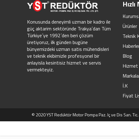
Hızlı
Kurums
Konusunda deneyimli uzman bir kadro ile
Ürünler
güç aktarim sektöründe Trakya´dan Tüm
Türkiye´ye 1992´den beri çözüm
Teknik 
üretiyoruz, ilk günden bugüne
Haberle
bünyemizdeki uzman satis mühendisleri
Blog
ve teknik ekibimizle profesyonel bir
anlayisla kesintisiz hizmet ve servis
Hizmet 
vermekteyiz.
Markala
İ.K
Fiyat Li
© 2020 YST Redüktör Motor Pompa Paz. Iç ve Dis San. Tic. Lt