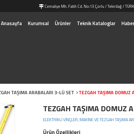
Cemaliye Mh. Fatih Cd. No:13 Çorlu / Tekirdağ / TÜRK
Anasayfa
Kurumsal
Ürünler
Teknik Kataloglar
Haber
ZGAH TAŞIMA ARABALARI 3-LÜ SET
TEZGAH TAŞIMA DOMUZ 
TEZGAH TAŞIMA DOMUZ A
ELEKTRİKLİ VİNÇLER
,
MAKİNE VE TEZGAH TAŞIMA AR
Ürün Özellikleri