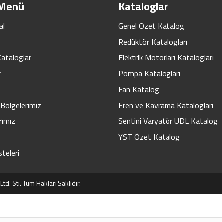
 Menü
Kataloglar
al
Genel Ozet Katalog
Redüktör Katalogları
Kataloglar
Elektrik Motorları Katalogları
r
Pompa Katalogları
Fan Katalog
Bölgelerimiz
Fren ve Kavrama Katalogları
rımız
Sentini Varyatör UDL Katalog
YST Özet Katalog
steleri
d. Sti. Tüm Haklari Saklidir.