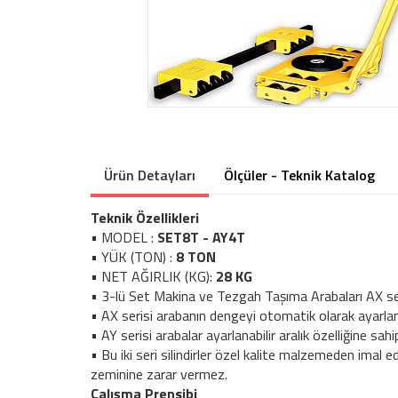
Ürün Detayları
Ölçüler - Teknik Katalog
Teknik Özellikleri
• MODEL :
SET8T - AY4T
• YÜK (TON) :
8 TON
• NET AĞIRLIK (KG):
28 KG
• 3-lü Set Makina ve Tezgah Taşıma Arabaları AX serisi 
• AX serisi arabanın dengeyi otomatik olarak ayarlanm
• AY serisi arabalar ayarlanabilir aralık özelliğine sah
• Bu iki seri silindirler özel kalite malzemeden imal e
zeminine zarar vermez.
Çalışma Prensibi