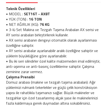
Teknik Özellikleri
• MODEL :
SET16T - AX8T
• YÜK (TON) :
16 TON
• NET AĞIRLIK (KG):
76 KG
• 3-lü Set Makina ve Tezgah Taşıma Arabaları AX serisi ve
AY serisi arabaları birleştirilerek kullanılır.
• AX serisi arabanın dengeyi otomatik olarak ayarlanması
özelliğine sahiptir.
• AY serisi arabalar ayarlanabilir aralık özelliğine sahiptir ve
yüklerin büyüklüğüne göre ayarlanabilir.
• Bu iki seri silindirler özel kalite malzemeden imal edilmiştir,
anti-aşınma ve anti-basınç özelliklerine sahiptir. Çalışma
zeminine zarar vermez.
Çalışma Prensibi
Domuz arabası (makine ve tezgah taşıma arabaları): Ağır
yüklerinizi rulmanlı tekerlekler ve güçlü çelik konstrüksiyon
yapısı ile rahatlıkla taşımanızı sağlar. Büyük makineler ve
tezgahlar için özel tasarlanmış alçak şase ile makinelerinizi
fazla kaldırmaya gerek duymadan altına sokabilirsiniz.