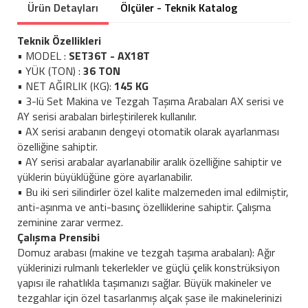
Ürün Detayları
Ölçüler - Teknik Katalog
Teknik Özellikleri
• MODEL :
SET36T - AX18T
• YÜK (TON) :
36 TON
• NET AĞIRLIK (KG):
145 KG
• 3-lü Set Makina ve Tezgah Taşıma Arabaları AX serisi ve
AY serisi arabaları birleştirilerek kullanılır.
• AX serisi arabanın dengeyi otomatik olarak ayarlanması
özelliğine sahiptir.
• AY serisi arabalar ayarlanabilir aralık özelliğine sahiptir ve
yüklerin büyüklüğüne göre ayarlanabilir.
• Bu iki seri silindirler özel kalite malzemeden imal edilmiştir,
anti-aşınma ve anti-basınç özelliklerine sahiptir. Çalışma
zeminine zarar vermez.
Çalışma Prensibi
Domuz arabası (makine ve tezgah taşıma arabaları): Ağır
yüklerinizi rulmanlı tekerlekler ve güçlü çelik konstrüksiyon
yapısı ile rahatlıkla taşımanızı sağlar. Büyük makineler ve
tezgahlar için özel tasarlanmış alçak şase ile makinelerinizi