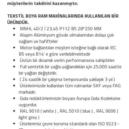
müşterilerin takdirini kazanmıştır.
TEKSTİL BOYA RAM MAKİNALARINDA KULLANILAN BİR
ÜRÜNDÜR.
MNHL 40/2 İ 23,45 P112 B5 28*250 MM
Alaşım Alüminyum gövde olmalarından dolayı çok
sağlam ve hafiftirler
Motor bağlantıları müşteri isteğine bağlı olarak IEC
B5 veya B14’ e göre verilebilmektedir
Üstün bir dinamik verim performansına sahiptirler.
Full sentetik bir yağla yağlandıkları için 25.000 saatte
bir yağları değiştirilir.
( 24 saatlik bir çalışma temposunda yaklaşık 3 yıl )
Ürünlerimizde kullanılan tüm rulmanlar SKF veya FAG
markadır.
Gıda redüktörlerimizin boyası Avrupa Gıda Kodeksine
uygundur.
RAL 9010 ( white ) , RAL 5010 ( blue ) , RAL 9006 (
light grey )
Ürünlerimiz çevre koruma standardı olan ISO 9223 -