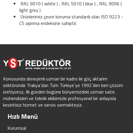
RAL 9010 ( white ) , RAL 5010 ( blue ) , RAL 9006 (
light grey )
Ürünlerimiz çevre koruma standardı olan ISO 9223 -
C5 aşınma endeksine sahiptir.
Konusunda deneyimli uzman bir kadro ile güç aktarim
sektöründe Trakya´dan Tüm Türkiye´ye 1992´den beri çözüm
üretiyoruz, ilk günden bugüne bünyemizdeki uzman satis
mühendisleri ve teknik ekibimizle profesyonel bir anlayisla
kesintisiz hizmet ve servis vermekteyiz.
Hızlı Menü
Kurumsal