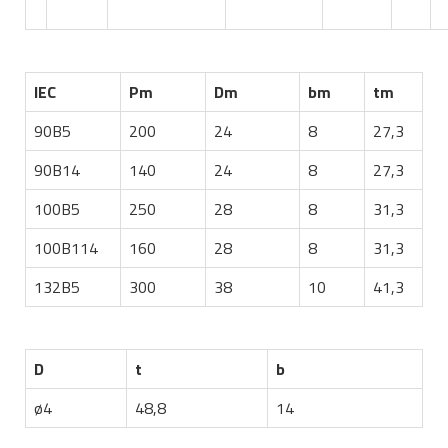
IEC
Pm
Dm
bm
tm
90B5
200
24
8
27,3
90B14
140
24
8
27,3
100B5
250
28
8
31,3
100B114
160
28
8
31,3
132B5
300
38
10
41,3
D
t
b
ø4
48,8
14