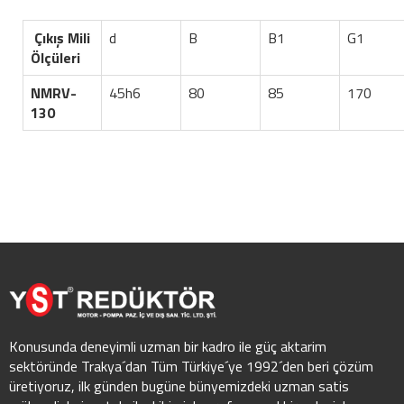
Çıkış Mili
d
B
B1
G1
Ölçüleri
NMRV-
45h6
80
85
170
130
Konusunda deneyimli uzman bir kadro ile güç aktarim
sektöründe Trakya´dan Tüm Türkiye´ye 1992´den beri çözüm
üretiyoruz, ilk günden bugüne bünyemizdeki uzman satis