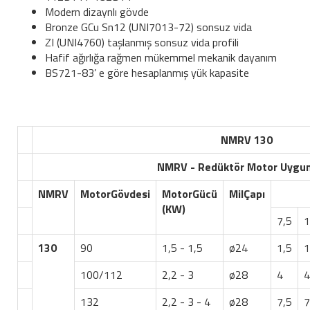
Modern dizaynlı gövde
Bronze GCu Sn12 (UNI7013-72) sonsuz vida
ZI (UNI4760) taşlanmış sonsuz vida profili
Hafif ağırlığa rağmen mükemmel mekanik dayanım
BS721-83’ e göre hesaplanmış yük kapasite
NMRV 130
NMRV - Redüktör Motor Uygunluk 
NMRV
Motor
Gövdesi
Motor
Gücü
Mil
Çapı
(KW)
7,5
1
130
90
1,5 - 1,5
ø24
1,5
1
100/112
2,2 - 3
ø28
4
4
132
2,2 - 3 - 4
ø28
7,5
7