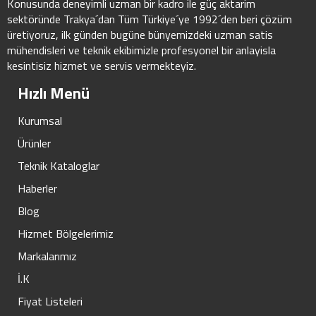
Konusunda deneyimli uzman bir kadro ile güç aktarim
sektöründe Trakya´dan Tüm Türkiye´ye 1992´den beri çözüm
üretiyoruz, ilk günden bugüne bünyemizdeki uzman satis
mühendisleri ve teknik ekibimizle profesyonel bir anlayisla
kesintisiz hizmet ve servis vermekteyiz.
Hızlı Menü
Kurumsal
Ürünler
Teknik Kataloglar
Haberler
Blog
Hizmet Bölgelerimiz
Markalarımız
İ.K
Fiyat Listeleri