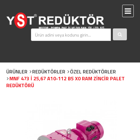
ÜRÜNLER
REDÜKTÖRLER
ÖZEL REDÜKTÖRLER
MNF 473 İ 25,67 A10-112 B5 X0 RAM ZİNCİR PALET
REDÜKTÖRÜ