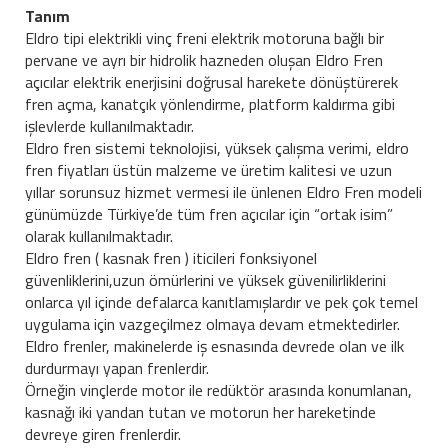
Tanım
Eldro tipi elektrikli vinç freni elektrik motoruna bağlı bir
pervane ve ayrı bir hidrolik hazneden oluşan Eldro Fren
açıcılar elektrik enerjisini doğrusal harekete dönüştürerek
fren açma, kanatçık yönlendirme, platform kaldırma gibi
işlevlerde kullanılmaktadır.
Eldro fren sistemi teknolojisi, yüksek çalışma verimi, eldro
fren fiyatları üstün malzeme ve üretim kalitesi ve uzun
yıllar sorunsuz hizmet vermesi ile ünlenen Eldro Fren modeli
günümüzde Türkiye’de tüm fren açıcılar için “ortak isim”
olarak kullanılmaktadır.
Eldro fren ( kasnak fren ) iticileri fonksiyonel
güvenliklerini,uzun ömürlerini ve yüksek güvenilirliklerini
onlarca yıl içinde defalarca kanıtlamışlardır ve pek çok temel
uygulama için vazgeçilmez olmaya devam etmektedirler.
Eldro frenler, makinelerde iş esnasında devrede olan ve ilk
durdurmayı yapan frenlerdir.
Örneğin vinçlerde motor ile redüktör arasında konumlanan,
kasnağı iki yandan tutan ve motorun her hareketinde
devreye giren frenlerdir.