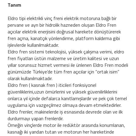
Tanım
Eldro tipi elektrikli vinç freni elektrik motoruna bağlı bir
pervane ve ayrı bir hidrolik hazneden oluşan Eldro Fren
açıcılar elektrik enerjisini doğrusal harekete dönüştürerek
fren açma, kanatçık yönlendirme, platform kaldırma gibi
işlevlerde kullanılmaktadır.
Eldro fren sistemi teknolojisi, yüksek çalışma verimi, eldro
fren fiyatları üstün malzeme ve üretim kalitesi ve uzun
yıllar sorunsuz hizmet vermesi ile ünlenen Eldro Fren modeli
günümüzde Türkiye’de tüm fren açıcılar için “ortak isim”
olarak kullanılmaktadır.
Eldro fren ( kasnak fren ) iticileri fonksiyonel
güvenliklerini,uzun ömürlerini ve yüksek güvenilirliklerini
onlarca yıl içinde defalarca kanıtlamışlardır ve pek çok temel
uygulama için vazgeçilmez olmaya devam etmektedirler.
Eldro frenler, makinelerde iş esnasında devrede olan ve ilk
durdurmayı yapan frenlerdir.
Örneğin vinçlerde motor ile redüktör arasında konumlanan,
kasnağı iki yandan tutan ve motorun her hareketinde