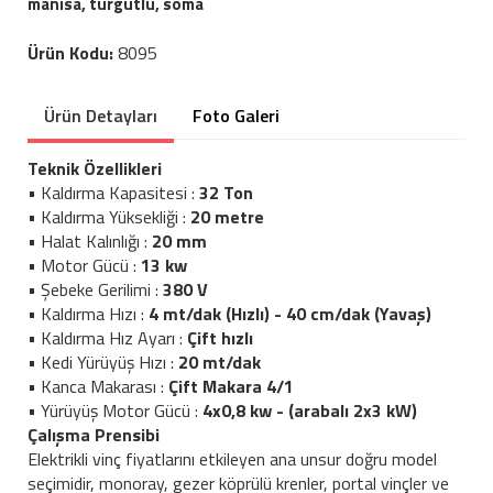
manisa, turgutlu, soma
Ürün Kodu:
8095
Ürün Detayları
Foto Galeri
Teknik Özellikleri
• Kaldırma Kapasitesi :
32 Ton
• Kaldırma Yüksekliği :
20 metre
• Halat Kalınlığı :
20 mm
• Motor Gücü :
13 kw
• Şebeke Gerilimi :
380 V
• Kaldırma Hızı :
4 mt/dak (Hızlı) - 40 cm/dak (Yavaş)
• Kaldırma Hız Ayarı :
Çift hızlı
• Kedi Yürüyüş Hızı :
20 mt/dak
• Kanca Makarası :
Çift Makara 4/1
• Yürüyüş Motor Gücü :
4x0,8 kw - (arabalı 2x3 kW)
Çalışma Prensibi
Elektrikli vinç fiyatlarını etkileyen ana unsur doğru model
seçimidir, monoray, gezer köprülü krenler, portal vinçler ve