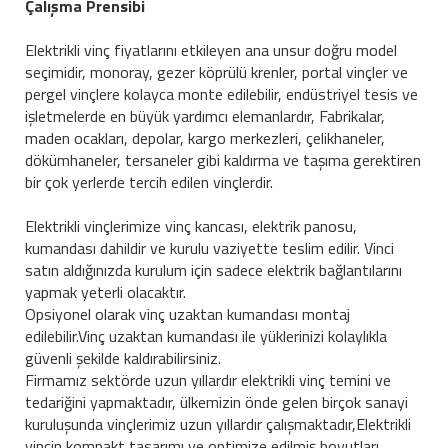
Çalışma Prensibi
Elektrikli vinç fiyatlarını etkileyen ana unsur doğru model
seçimidir, monoray, gezer köprülü krenler, portal vinçler ve
pergel vinçlere kolayca monte edilebilir, endüstriyel tesis ve
işletmelerde en büyük yardımcı elemanlardır, Fabrikalar,
maden ocakları, depolar, kargo merkezleri, çelikhaneler,
dökümhaneler, tersaneler gibi kaldırma ve taşıma gerektiren
bir çok yerlerde tercih edilen vinçlerdir.
Elektrikli vinçlerimize vinç kancası, elektrik panosu,
kumandası dahildir ve kurulu vaziyette teslim edilir. Vinci
satın aldığınızda kurulum için sadece elektrik bağlantılarını
yapmak yeterli olacaktır.
Opsiyonel olarak vinç uzaktan kumandası montaj
edilebilir.Vinç uzaktan kumandası ile yüklerinizi kolaylıkla
güvenli şekilde kaldırabilirsiniz.
Firmamız sektörde uzun yıllardır elektrikli vinç temini ve
tedariğini yapmaktadır, ülkemizin önde gelen birçok sanayi
kuruluşunda vinçlerimiz uzun yıllardır çalışmaktadır,Elektrikli
vincin kompakt tasarımı ve optimize edilmiş boyutları,