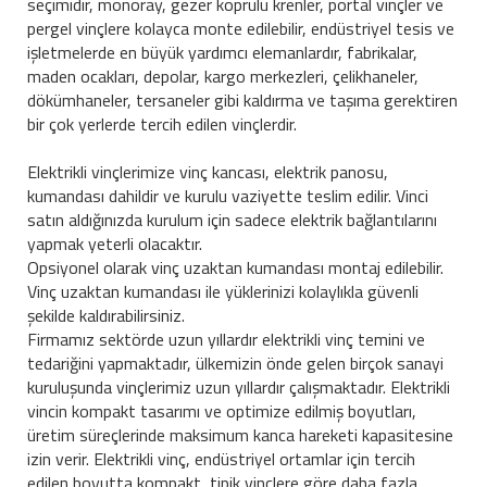
seçimidir, monoray, gezer köprülü krenler, portal vinçler ve
pergel vinçlere kolayca monte edilebilir, endüstriyel tesis ve
işletmelerde en büyük yardımcı elemanlardır, fabrikalar,
maden ocakları, depolar, kargo merkezleri, çelikhaneler,
dökümhaneler, tersaneler gibi kaldırma ve taşıma gerektiren
bir çok yerlerde tercih edilen vinçlerdir.
Elektrikli vinçlerimize vinç kancası, elektrik panosu,
kumandası dahildir ve kurulu vaziyette teslim edilir. Vinci
satın aldığınızda kurulum için sadece elektrik bağlantılarını
yapmak yeterli olacaktır.
Opsiyonel olarak vinç uzaktan kumandası montaj edilebilir.
Vinç uzaktan kumandası ile yüklerinizi kolaylıkla güvenli
şekilde kaldırabilirsiniz.
Firmamız sektörde uzun yıllardır elektrikli vinç temini ve
tedariğini yapmaktadır, ülkemizin önde gelen birçok sanayi
kuruluşunda vinçlerimiz uzun yıllardır çalışmaktadır. Elektrikli
vincin kompakt tasarımı ve optimize edilmiş boyutları,
üretim süreçlerinde maksimum kanca hareketi kapasitesine
izin verir. Elektrikli vinç, endüstriyel ortamlar için tercih
edilen boyutta kompakt, tipik vinçlere göre daha fazla