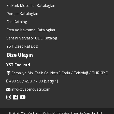
Elektrik Motorları Katalogları
Pompa Katalogları
Fan Katalog
Fren ve Kavrama Katalogları
Sentini Varyatör UDL Katalog
YST Özet Katalog
Bize Ulaşın
YST Endüstri
Cemaliye Mh. Fatih Cd. No:13 Çorlu / Tekirdağ / TÜRKİYE
+90 507 458 77 30 (Satış 1)
info@ystendustri.com
© 2020 YST Redüktör Motor Pompa Paz. Iç ve Dis San. Tic. Ltd.