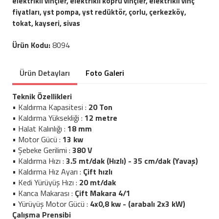
elektrikli vinçler, elektrikli köprü vinçler, elektrikli vinç
fiyatları, yst pompa, yst redüktör, çorlu, çerkezköy,
tokat, kayseri, sivas
Ürün Kodu:
8094
Ürün Detayları
Foto Galeri
Teknik Özellikleri
• Kaldırma Kapasitesi :
20 Ton
• Kaldırma Yüksekliği :
12 metre
• Halat Kalınlığı :
18 mm
• Motor Gücü :
13 kw
• Şebeke Gerilimi :
380 V
• Kaldırma Hızı :
3.5 mt/dak (Hızlı) - 35 cm/dak (Yavaş)
• Kaldırma Hız Ayarı :
Çift hızlı
• Kedi Yürüyüş Hızı :
20 mt/dak
• Kanca Makarası :
Çift Makara 4/1
• Yürüyüş Motor Gücü :
4x0,8 kw - (arabalı 2x3 kW)
Çalışma Prensibi