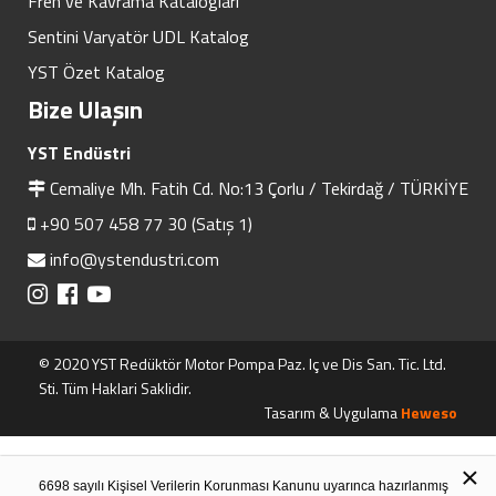
Fren ve Kavrama Katalogları
Sentini Varyatör UDL Katalog
YST Özet Katalog
Bize Ulaşın
YST Endüstri
Cemaliye Mh. Fatih Cd. No:13 Çorlu / Tekirdağ / TÜRKİYE
+90 507 458 77 30 (Satış 1)
info@ystendustri.com
© 2020 YST Redüktör Motor Pompa Paz. Iç ve Dis San. Tic. Ltd.
Sti. Tüm Haklari Saklidir.
Tasarım & Uygulama
Heweso
×
6698 sayılı Kişisel Verilerin Korunması Kanunu uyarınca hazırlanmış