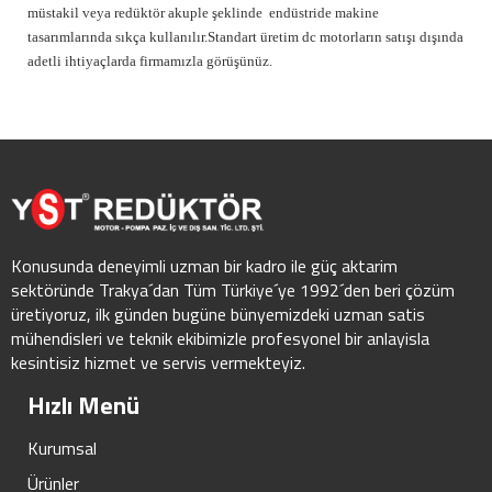
müstakil veya redüktör akuple şeklinde endüstride makine
tasarımlarında sıkça kullanılır.Standart üretim dc motorların satışı dışında
adetli ihtiyaçlarda firmamızla görüşünüz.
Konusunda deneyimli uzman bir kadro ile güç aktarim
sektöründe Trakya´dan Tüm Türkiye´ye 1992´den beri çözüm
üretiyoruz, ilk günden bugüne bünyemizdeki uzman satis
mühendisleri ve teknik ekibimizle profesyonel bir anlayisla
kesintisiz hizmet ve servis vermekteyiz.
Hızlı Menü
Kurumsal
Ürünler