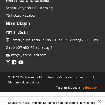
Fren ve Kavrama Katalogları
Sentini Varyatör UDL Katalog
YST Özet Katalog
Bize Ulaşın
YST Endüstri
Cemaliye Mh. Fatih Cd. No:13 Çorlu / Tekirdağ / TÜRKİYE
+90 507 458 77 30 (Satış 1)
info@ystendustri.com
© 2020 YST Redüktör Motor Pompa Paz. Iç ve Dis San. Tic. Ltd.
Sti. Tüm Haklari Saklidir.
Tasarım & Uygulama
Heweso
×
6698 sayılı Kişisel Verilerin Korunması Kanunu uyarınca hazırlanmış