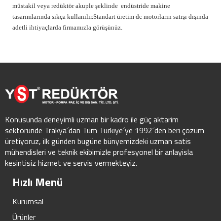
müstakil veya redüktör akuple şeklinde endüstride makine
tasarımlarında sıkça kullanılır.Standart üretim dc motorların satışı dışında
adetli ihtiyaçlarda firmamızla görüşünüz.
Konusunda deneyimli uzman bir kadro ile güç aktarim
sektöründe Trakya´dan Tüm Türkiye´ye 1992´den beri çözüm
üretiyoruz, ilk günden bugüne bünyemizdeki uzman satis
mühendisleri ve teknik ekibimizle profesyonel bir anlayisla
kesintisiz hizmet ve servis vermekteyiz.
Hızlı Menü
Kurumsal
Ürünler