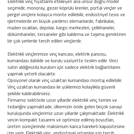
Elektrikli vinç fiyatlarını etkileyen ana unsur doğru model
seçimidir, monoray, gezer köprülü krenler, portal vinçler ve
pergel vinçlere kolayca monte edilebilir, endüstriyel tesis ve
işletmelerde en büyük yardımcı elemanlardır, fabrikalar,
maden ocakları, depolar, kargo merkezleri, çelikhaneler,
dökümhaneler, tersaneler gibi kaldırma ve taşıma gerektiren
bir çok yerlerde tercih edilen vinçlerdir.
Elektrikli vinçlerimize vinç kancası, elektrik panosu,
kumandası dahildir ve kurulu vaziyette teslim edilir. Vinci
satın aldığınızda kurulum için sadece elektrik bağlantılarını
yapmak yeterli olacaktır.
Opsiyonel olarak vinç uzaktan kumandası montaj edilebilir.
Vinç uzaktan kumandası ile yüklerinizi kolaylıkla güvenli
şekilde kaldırabilirsiniz.
Firmamız sektörde uzun yıllardır elektrikli vinç temini ve
tedariğini yapmaktadır, ülkemizin önde gelen birçok sanayi
kuruluşunda vinçlerimiz uzun yıllardır çalışmaktadır. Elektrikli
vincin kompakt tasarımı ve optimize edilmiş boyutları,
üretim süreçlerinde maksimum kanca hareketi kapasitesine
izin verir. Elektrikli vinç, endüstriyel ortamlar için tercih