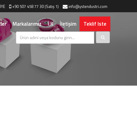
İYE
+90 507 458 77 30 (Satış 1)
info@ystendustri.com
ler
Markalarımız
İ.K
İletişim
Teklif Iste