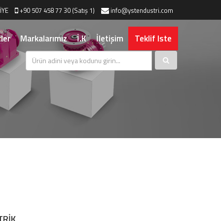
İYE
+90 507 458 77 30 (Satış 1)
info@ystendustri.com
ler
Markalarımız
İ.K
İletişim
Teklif Iste
TRİK