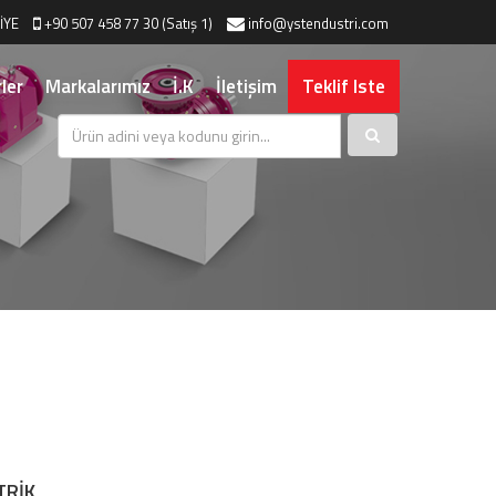
İYE
+90 507 458 77 30 (Satış 1)
info@ystendustri.com
ler
Markalarımız
İ.K
İletişim
Teklif Iste
TRİK