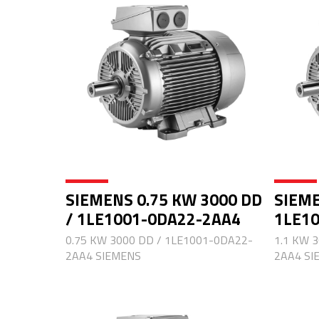
SIEMENS 0.75 KW 3000 DD
SIEME
/ 1LE1001-0DA22-2AA4
1LE1
0.75 KW 3000 DD / 1LE1001-0DA22-
1.1 KW 
2AA4 SIEMENS
2AA4 SI