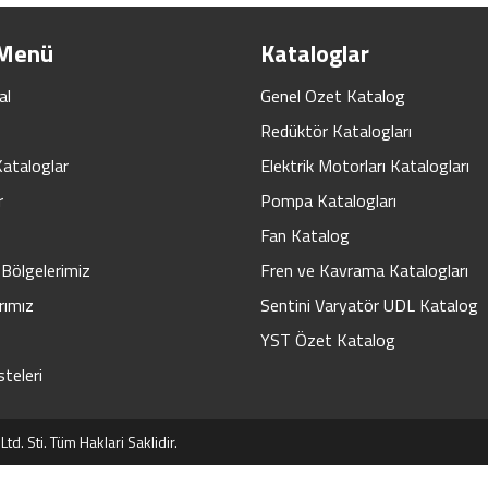
 Menü
Kataloglar
al
Genel Ozet Katalog
Redüktör Katalogları
Kataloglar
Elektrik Motorları Katalogları
r
Pompa Katalogları
Fan Katalog
Bölgelerimiz
Fren ve Kavrama Katalogları
rımız
Sentini Varyatör UDL Katalog
YST Özet Katalog
steleri
d. Sti. Tüm Haklari Saklidir.