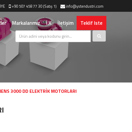
İYE
+90 507 458 77 30 (Satış 1)
info@ystendustri.com
ler
Markalarımız
İ.K
İletişim
Teklif Iste
MENS 3000 DD ELEKTRİK MOTORLARI
I