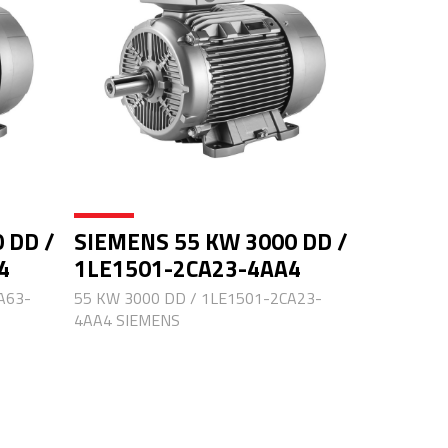
 DD /
SIEMENS 55 KW 3000 DD /
4
1LE1501-2CA23-4AA4
A63-
55 KW 3000 DD / 1LE1501-2CA23-
4AA4 SIEMENS