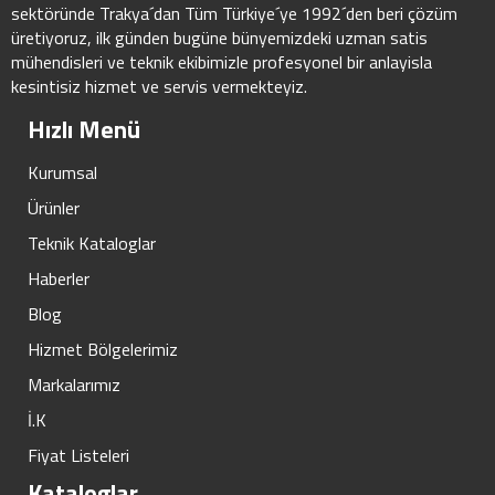
sektöründe Trakya´dan Tüm Türkiye´ye 1992´den beri çözüm
üretiyoruz, ilk günden bugüne bünyemizdeki uzman satis
mühendisleri ve teknik ekibimizle profesyonel bir anlayisla
kesintisiz hizmet ve servis vermekteyiz.
Hızlı Menü
Kurumsal
Ürünler
Teknik Kataloglar
Haberler
Blog
Hizmet Bölgelerimiz
Markalarımız
İ.K
Fiyat Listeleri
Kataloglar