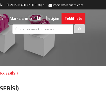
İYE
+90 507 458 77 30 (Satış 1)
info@ystendustri.com
ler
Markalarımız
İ.K
İletişim
Teklif Iste
FX SERİSİ)
SERİSİ)