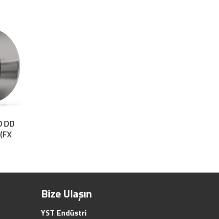
0 DD
(FX
Bize Ulaşın
YST Endüstri