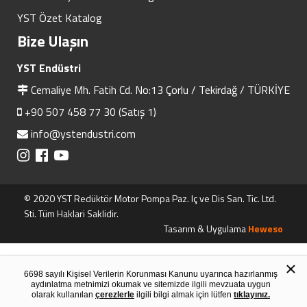
YST Özet Katalog
Bize Ulaşın
YST Endüstri
Cemaliye Mh. Fatih Cd. No:13 Çorlu / Tekirdağ / TÜRKİYE
+90 507 458 77 30 (Satış 1)
info@ystendustri.com
© 2020 YST Redüktör Motor Pompa Paz. Iç ve Dis San. Tic. Ltd.
Sti. Tüm Haklari Saklidir.
Tasarım & Uygulama
Heweso
×
6698 sayılı Kişisel Verilerin Korunması Kanunu uyarınca hazırlanmış
aydınlatma metnimizi okumak ve sitemizde ilgili mevzuata uygun
olarak kullanılan
çerezlerle
ilgili bilgi almak için lütfen
tıklayınız.