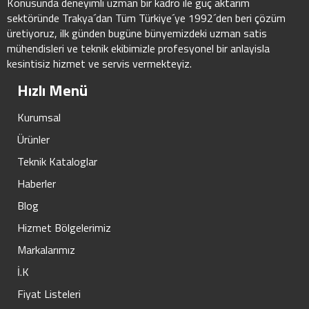
Konusunda deneyimli uzman bir kadro ile güç aktarim
sektöründe Trakya´dan Tüm Türkiye´ye 1992´den beri çözüm
üretiyoruz, ilk günden bugüne bünyemizdeki uzman satis
mühendisleri ve teknik ekibimizle profesyonel bir anlayisla
kesintisiz hizmet ve servis vermekteyiz.
Hızlı Menü
Kurumsal
Ürünler
Teknik Kataloglar
Haberler
Blog
Hizmet Bölgelerimiz
Markalarımız
İ.K
Fiyat Listeleri