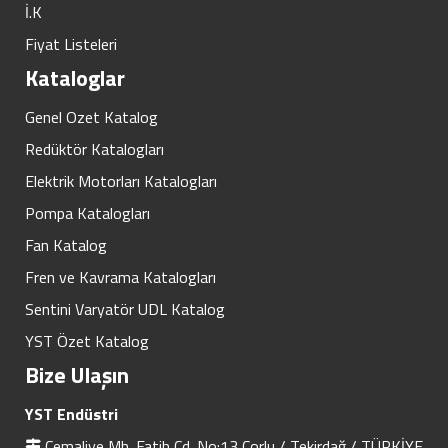
İ.K
Fiyat Listeleri
Kataloglar
Genel Ozet Katalog
Redüktör Katalogları
Elektrik Motorları Katalogları
Pompa Katalogları
Fan Katalog
Fren ve Kavrama Katalogları
Sentini Varyatör UDL Katalog
YST Özet Katalog
Bize Ulaşın
YST Endüstri
Cemaliye Mh. Fatih Cd. No:13 Çorlu / Tekirdağ / TÜRKİYE