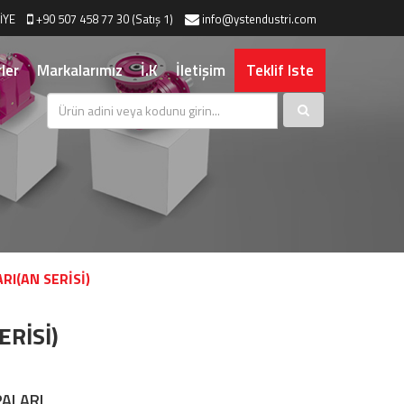
İYE
+90 507 458 77 30 (Satış 1)
info@ystendustri.com
ler
Markalarımız
İ.K
İletişim
Teklif Iste
I(AN SERİSİ)
RİSİ)
PALARI