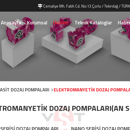
Cemaliye Mh. Fatih Cd. No:13 Çorlu / Tekirdağ / TÜRK
Anasayfa
Kurumsal
Ürünler
Teknik Kataloglar
Haber
 ASİT DOZAJ POMPALARI
ELEKTROMANYETİK DOZAJ POMPALAR
TROMANYETİK DOZAJ POMPALARI(AN SE
 SERİSİ DOZAJ POMPALARI
NANO SERİSİ DOZAJ POM