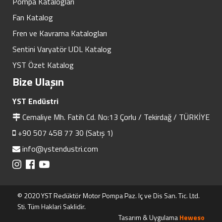
Pompa Katalogları
Fan Katalog
Fren ve Kavrama Katalogları
Sentini Varyatör UDL Katalog
YST Özet Katalog
Bize Ulaşın
YST Endüstri
Cemaliye Mh. Fatih Cd. No:13 Çorlu / Tekirdağ / TÜRKİYE
+90 507 458 77 30 (Satış 1)
info@ystendustri.com
© 2020 YST Redüktör Motor Pompa Paz. Iç ve Dis San. Tic. Ltd.
Sti. Tüm Haklari Saklidir.
Tasarım & Uygulama
Heweso