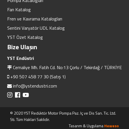
Pompa Katalogları
Fan Katalog
Fren ve Kavrama Katalogları
Sentini Varyatör UDL Katalog
YST Özet Katalog
Bize Ulaşın
YST Endüstri
Cemaliye Mh. Fatih Cd. No:13 Çorlu / Tekirdağ / TÜRKİYE
+90 507 458 77 30 (Satış 1)
info@ystendustri.com
© 2020 YST Redüktör Motor Pompa Paz. Iç ve Dis San. Tic. Ltd.
Sti. Tüm Haklari Saklidir.
Tasarım & Uygulama
Heweso