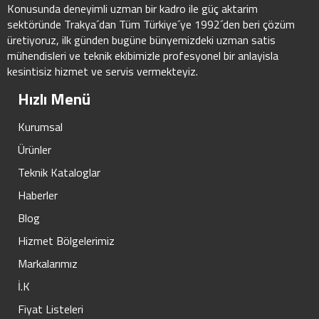
Konusunda deneyimli uzman bir kadro ile güç aktarim
sektöründe Trakya´dan Tüm Türkiye´ye 1992´den beri çözüm
üretiyoruz, ilk günden bugüne bünyemizdeki uzman satis
mühendisleri ve teknik ekibimizle profesyonel bir anlayisla
kesintisiz hizmet ve servis vermekteyiz.
Hızlı Menü
Kurumsal
Ürünler
Teknik Kataloglar
Haberler
Blog
Hizmet Bölgelerimiz
Markalarımız
İ.K
Fiyat Listeleri