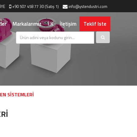
İYE
+90 507 458 77 30 (Satış 1)
info@ystendustri.com
ler
Markalarımız
İ.K
İletişim
Teklif Iste
REN SİSTEMLERİ
Rİ