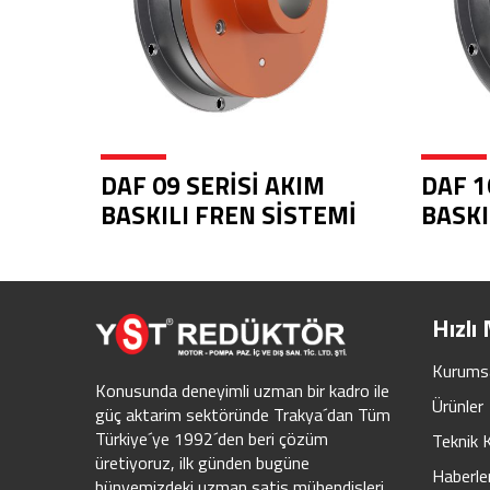
DAF 09 SERİSİ AKIM
DAF 1
BASKILI FREN SİSTEMİ
BASKI
Hızlı
Kurums
Konusunda deneyimli uzman bir kadro ile
Ürünler
güç aktarim sektöründe Trakya´dan Tüm
Türkiye´ye 1992´den beri çözüm
Teknik 
üretiyoruz, ilk günden bugüne
Haberle
bünyemizdeki uzman satis mühendisleri