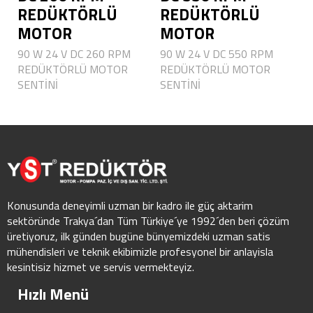
REDÜKTÖRLÜ
REDÜKTÖRLÜ
MOTOR
MOTOR
90 W 24 V DC 260 RPM
90 W 24 V DC 550 RPM
REDÜKTÖRLÜ MOTOR
REDÜKTÖRLÜ MOTOR
SENTİNİ
SENTİNİ
Konusunda deneyimli uzman bir kadro ile güç aktarim
sektöründe Trakya´dan Tüm Türkiye´ye 1992´den beri çözüm
üretiyoruz, ilk günden bugüne bünyemizdeki uzman satis
mühendisleri ve teknik ekibimizle profesyonel bir anlayisla
kesintisiz hizmet ve servis vermekteyiz.
Hızlı Menü