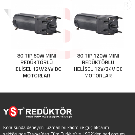
80 TİP 60W MİNİ
80 TİP 120W MİNİ
REDÜKTÖRLÜ
REDÜKTÖRLÜ
HELİSEL 12V/24V DC
HELİSEL 12V/24V DC
MOTORLAR
MOTORLAR
Konusunda deneyimli uzman bir kadro ile güç aktarim
sektöründe Trakya´dan Tüm Türkiye´ye 1992´den beri çözüm