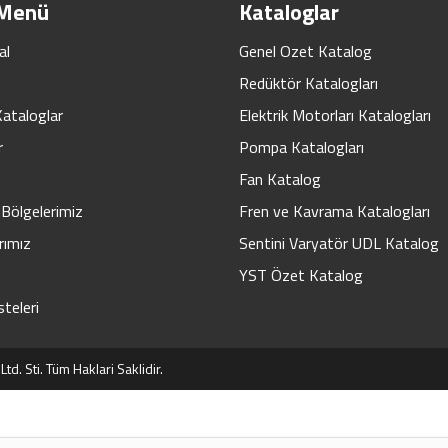
 Menü
Kataloglar
al
Genel Ozet Katalog
Redüktör Katalogları
Kataloglar
Elektrik Motorları Katalogları
r
Pompa Katalogları
Fan Katalog
Bölgelerimiz
Fren ve Kavrama Katalogları
rımız
Sentini Varyatör UDL Katalog
YST Özet Katalog
steleri
d. Sti. Tüm Haklari Saklidir.