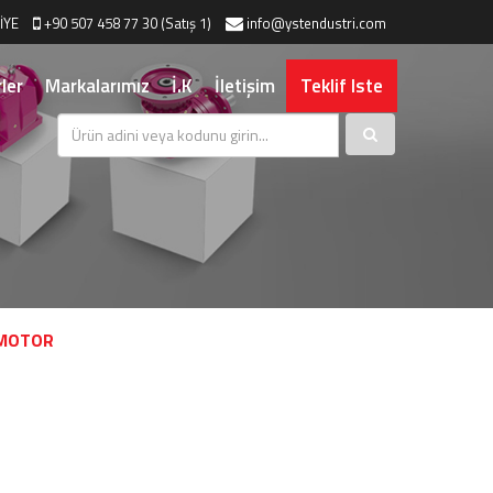
İYE
+90 507 458 77 30 (Satış 1)
info@ystendustri.com
ler
Markalarımız
İ.K
İletişim
Teklif Iste
 MOTOR