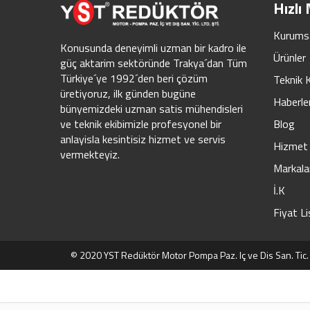
Hızlı
Kurums
Konusunda deneyimli uzman bir kadro ile
Ürünler
güç aktarim sektöründe Trakya´dan Tüm
Türkiye´ye 1992´den beri çözüm
Teknik 
üretiyoruz, ilk günden bugüne
Haberle
bünyemizdeki uzman satis mühendisleri
Blog
ve teknik ekibimizle profesyonel bir
anlayisla kesintisiz hizmet ve servis
Hizmet 
vermekteyiz.
Markala
İ.K
Fiyat Li
© 2020 YST Redüktör Motor Pompa Paz. Iç ve Dis San. Tic. Lt