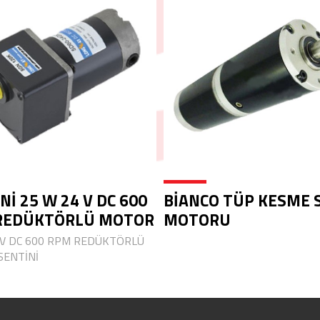
Nİ 25 W 24 V DC 600
BİANCO TÜP KESME 
REDÜKTÖRLÜ MOTOR
MOTORU
 V DC 600 RPM REDÜKTÖRLÜ
ENTİNİ