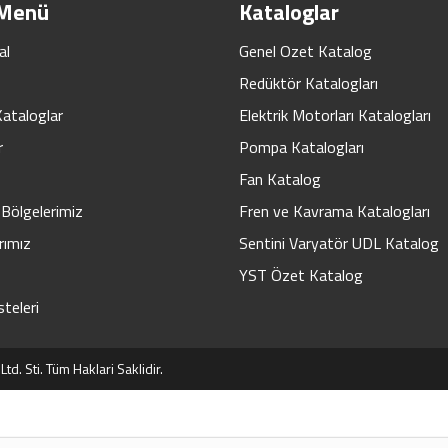
 Menü
Kataloglar
al
Genel Ozet Katalog
Redüktör Katalogları
Kataloglar
Elektrik Motorları Katalogları
r
Pompa Katalogları
Fan Katalog
Bölgelerimiz
Fren ve Kavrama Katalogları
rımız
Sentini Varyatör UDL Katalog
YST Özet Katalog
steleri
d. Sti. Tüm Haklari Saklidir.