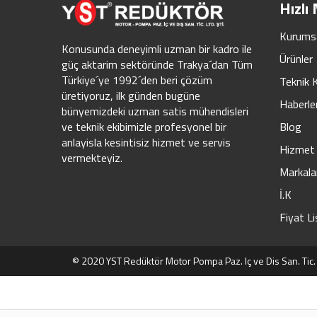
Hızlı
Kurums
Konusunda deneyimli uzman bir kadro ile
Ürünler
güç aktarim sektöründe Trakya´dan Tüm
Türkiye´ye 1992´den beri çözüm
Teknik 
üretiyoruz, ilk günden bugüne
Haberle
bünyemizdeki uzman satis mühendisleri
Blog
ve teknik ekibimizle profesyonel bir
anlayisla kesintisiz hizmet ve servis
Hizmet 
vermekteyiz.
Markala
İ.K
Fiyat Li
© 2020 YST Redüktör Motor Pompa Paz. Iç ve Dis San. Tic. Lt