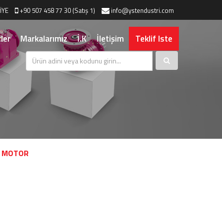
İYE
+90 507 458 77 30 (Satış 1)
info@ystendustri.com
ler
Markalarımız
İ.K
İletişim
Teklif Iste
Ü MOTOR