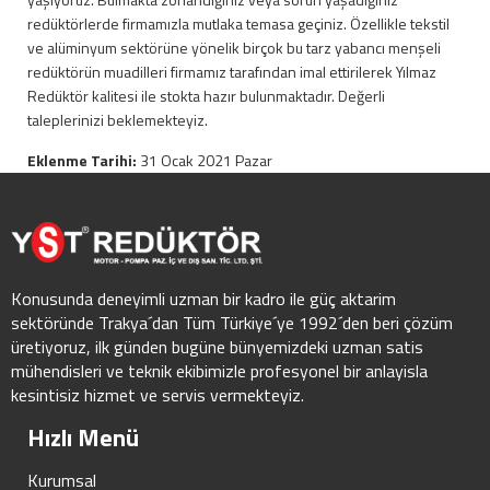
redüktörlerde firmamızla mutlaka temasa geçiniz. Özellikle tekstil
ve alüminyum sektörüne yönelik birçok bu tarz yabancı menşeli
redüktörün muadilleri firmamız tarafından imal ettirilerek Yılmaz
Redüktör kalitesi ile stokta hazır bulunmaktadır. Değerli
taleplerinizi beklemekteyiz.
Eklenme Tarihi:
31 Ocak 2021 Pazar
Konusunda deneyimli uzman bir kadro ile güç aktarim
sektöründe Trakya´dan Tüm Türkiye´ye 1992´den beri çözüm
üretiyoruz, ilk günden bugüne bünyemizdeki uzman satis
mühendisleri ve teknik ekibimizle profesyonel bir anlayisla
kesintisiz hizmet ve servis vermekteyiz.
Hızlı Menü
Kurumsal