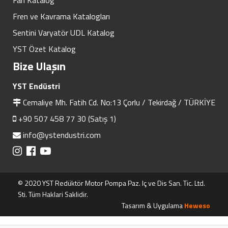
Fan Katalog
Fren ve Kavrama Katalogları
Sentini Varyatör UDL Katalog
YST Özet Katalog
Bize Ulaşın
YST Endüstri
Cemaliye Mh. Fatih Cd. No:13 Çorlu / Tekirdağ / TÜRKİYE
+90 507 458 77 30 (Satış 1)
info@ystendustri.com
© 2020 YST Redüktör Motor Pompa Paz. Iç ve Dis San. Tic. Ltd.
Sti. Tüm Haklari Saklidir.
Tasarım & Uygulama
Heweso