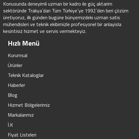
Konusunda deneyimli uzman bir kadro ile güç aktarim
sektöründe Trakya´dan Tüm Türkiye´ye 1992´den beri çözüm
üretiyoruz, ilk günden bugüne bünyemizdeki uzman satis
mühendisleri ve teknik ekibimizle profesyonel bir anlayisla
kesintisiz hizmet ve servis vermekteyiz.
Hızlı Menü
Kurumsal
Ürünler
Teknik Kataloglar
Haberler
Blog
Hizmet Bölgelerimiz
Markalarımız
İ.K
Fiyat Listeleri