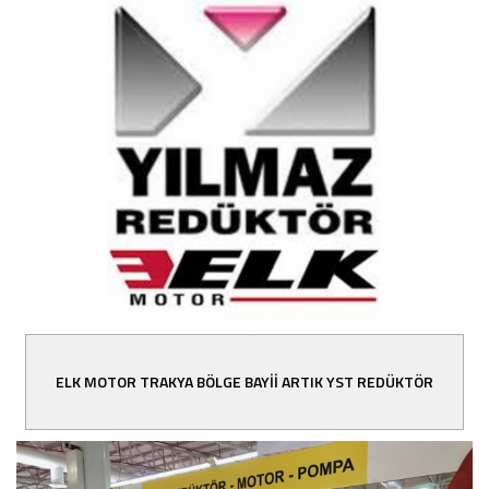
ELK MOTOR TRAKYA BÖLGE BAYİİ ARTIK YST REDÜKTÖR