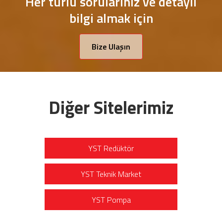
Her türlü sorularınız ve detaylı
bilgi almak için
Bize Ulaşın
Diğer Sitelerimiz
YST Redüktör
YST Teknik Market
YST Pompa