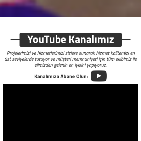
YouTube Kanalımız
Projelerimizi ve hizmetlerimizi sizlere sunarak hizmet kalitemizi en
üst seviyelerde tutuyor ve müşteri memnuniyeti için tüm ekibimiz ile
elimizden gelenin en iyisini yapıyoruz.
Kanalımıza Abone Olun: