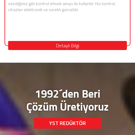
istediğimiz gibi kontrol etmek amacı ile kullanılır. Hız kontrol
cihazları elektronik ve sürekli günceldir.
Detaylı Bilgi
1992´den Beri
Çözüm Üretiyoruz
YST REDÜKTÖR