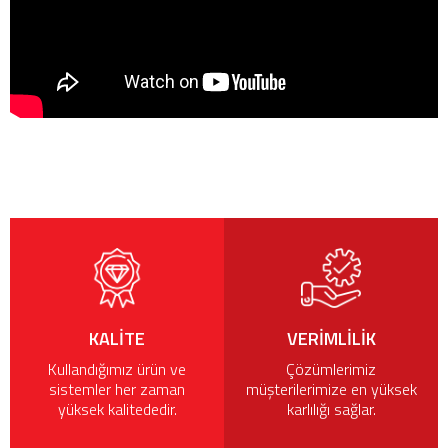
KALITE
VERIMLILIK
Kullandığımız ürün ve
Çözümlerimiz
sistemler her zaman
müşterilerimize en yüksek
yüksek kalitededir.
karlılığı sağlar.