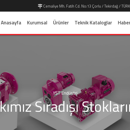
Cemaliye Mh. Fatih Cd. No:13 Çorlu / Tekirdağ / TÜRK
Anasayfa
Kurumsal
Ürünler
Teknik Kataloglar
Haber
YST Endüstri
kımız Sıradışı Stoklar