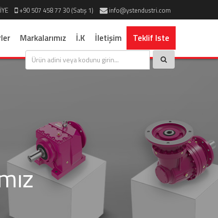
İYE
+90 507 458 77 30 (Satış 1)
info@ystendustri.com
ler
Markalarımız
İ.K
İletişim
Teklif Iste
ımız