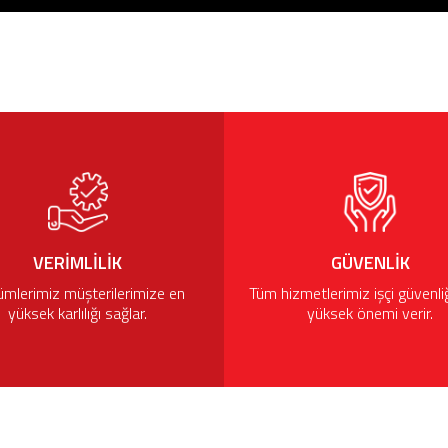
VERIMLILIK
GÜVENLIK
mlerimiz müşterilerimize en
Tüm hizmetlerimiz işçi güvenli
yüksek karlılığı sağlar.
yüksek önemi verir.