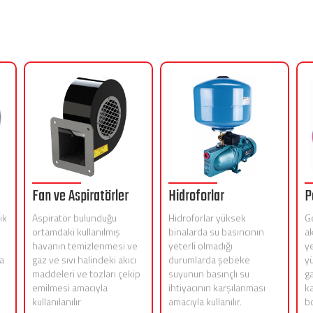
Fan ve Aspiratörler
Hidroforlar
P
ik
Aspiratör bulunduğu
Hidroforlar yüksek
G
ortamdaki kullanılmış
binalarda su basıncının
ak
havanın temizlenmesi ve
yeterli olmadığı
y
a
gaz ve sıvı halindeki akıcı
durumlarda şebeke
y
maddeleri ve tozları çekip
suyunun basınçlı su
ga
emilmesi amacıyla
ihtiyacının karşılanması
ka
kullanılanılır
amacıyla kullanılır.
bo