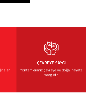
ÇEVREYE SAYGI
ğine en
Yöntemlerimiz çevreye ve doğal hayata
saygılıdır.