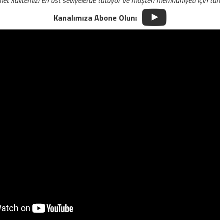
met kalitemizi en üst seviyelerde tutuyor ve müşteri memnuniyeti için tüm 
Kanalımıza Abone Olun: