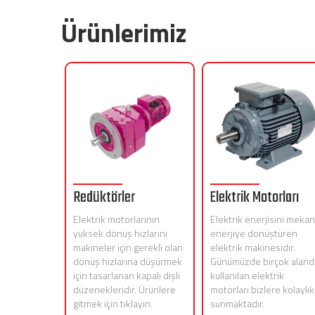
Ürünlerimiz
Redüktörler
Elektrik Motorları
Elektrik motorlarının
Elektrik enerjisini mekan
yüksek dönüş hızlarını
enerjiye dönüştüren
makineler için gerekli olan
elektrik makinesidir.
dönüş hızlarına düşürmek
Günümüzde birçok aland
için tasarlanan kapalı dişli
kullanılan elektrik
düzenekleridir. Ürünlere
motorları bizlere kolaylık
gitmek için tıklayın.
sunmaktadır.