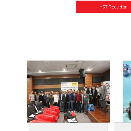
YST Redüktör