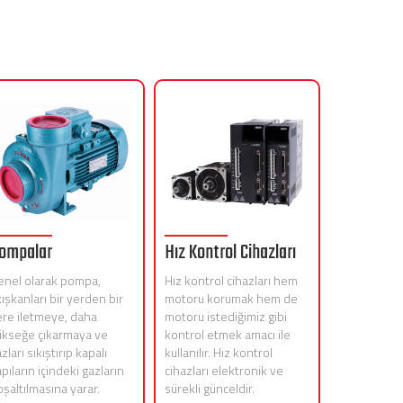
ompalar
Hız Kontrol Cihazları
enel olarak pompa,
Hız kontrol cihazları hem
ışkanları bir yerden bir
motoru korumak hem de
ere iletmeye, daha
motoru istediğimiz gibi
ükseğe çıkarmaya ve
kontrol etmek amacı ile
zları sıkıştırıp kapalı
kullanılır. Hız kontrol
pıların içindeki gazların
cihazları elektronik ve
şaltılmasına yarar.
sürekli günceldir.